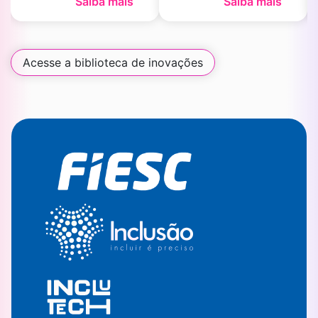
Saiba mais
Saiba mais
Acesse a biblioteca de inovações