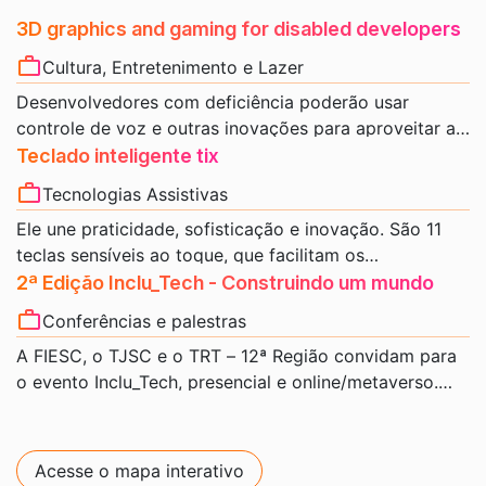
3D graphics and gaming for disabled developers
Cultura, Entretenimento e Lazer
Desenvolvedores com deficiência poderão usar
controle de voz e outras inovações para aproveitar ao
máximo as oportunidades de emprego na indústria de
Teclado inteligente tix
jogos e gráficos 3D, graças à tecnologia desenvolvida
Tecnologias Assistivas
pela Birmingham City University (BCU).
Ele une praticidade, sofisticação e inovação. São 11
teclas sensíveis ao toque, que facilitam os
movimentos das mãos e tornam o momento mais
2ª Edição Inclu_Tech - Construindo um mundo
acessível.
inclusivo
Conferências e palestras
A FIESC, o TJSC e o TRT – 12ª Região convidam para
o evento Inclu_Tech, presencial e online/metaverso.
Evento que conecta pessoas com deficiência,
Evento gratuito!
indústrias, instituições, poder público e a sociedade,
#DescriçãoDaImagem Card quadrado com fundo azul,
compartilhando ações, experiências e tecnologias na
luzes em tom laranja e texto na cor branca. No topo
Acesse o mapa interativo